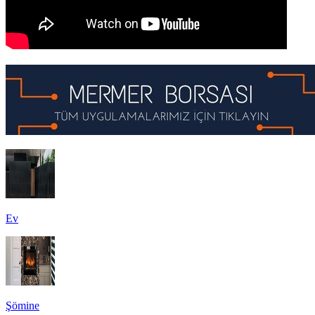
Ev
Şömine