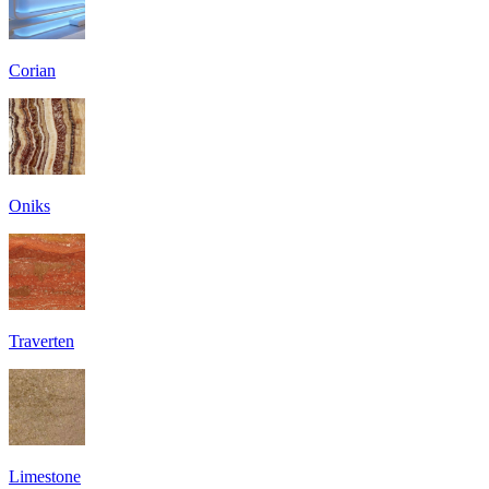
Corian
Oniks
Traverten
Limestone