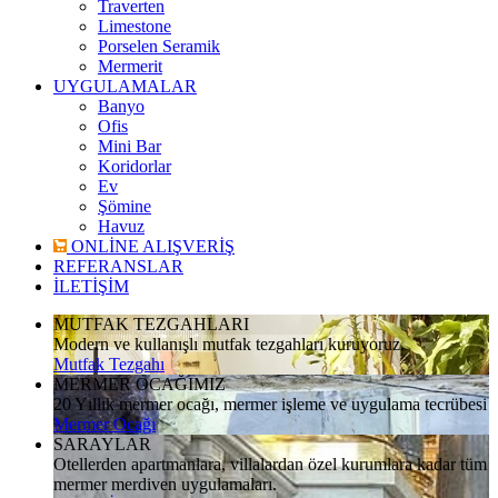
Traverten
Limestone
Porselen Seramik
Mermerit
UYGULAMALAR
Banyo
Ofis
Mini Bar
Koridorlar
Ev
Şömine
Havuz
ONLİNE ALIŞVERİŞ
REFERANSLAR
İLETİŞİM
MUTFAK TEZGAHLARI
Modern ve kullanışlı mutfak tezgahları kuruyoruz.
Mutfak Tezgahı
MERMER OCAĞIMIZ
20 Yıllık mermer ocağı, mermer işleme ve uygulama tecrübesi
Mermer Ocağı
SARAYLAR
Otellerden apartmanlara, villalardan özel kurumlara kadar tüm
mermer merdiven uygulamaları.