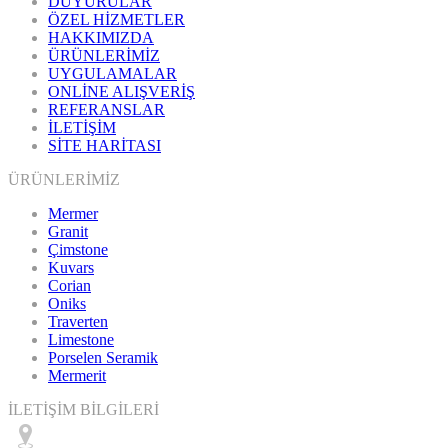
DUYURULAR
ÖZEL HİZMETLER
HAKKIMIZDA
ÜRÜNLERİMİZ
UYGULAMALAR
ONLİNE ALIŞVERİŞ
REFERANSLAR
İLETİŞİM
SİTE HARİTASI
ÜRÜNLERİMİZ
Mermer
Granit
Çimstone
Kuvars
Corian
Oniks
Traverten
Limestone
Porselen Seramik
Mermerit
İLETİŞİM BİLGİLERİ