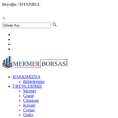
Beyoğlu / İSTANBUL
0505 152 22 74
info@mermerborsasi.com
HAKKIMIZDA
Bölgelerimiz
ÜRÜNLERİMİZ
Mermer
Granit
Çimstone
Kuvars
Corian
Oniks