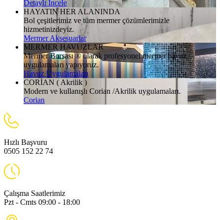
Detaylı İncele
HAYATIN HER ALANINDA
Bol çeşitlerimiz ve tüm mermer çözümlerimizle
hizmetinizdeyiz.
Mermer Aksesuarlar
MERMER HAVUZLAR
Mermer Borsası ® olarak profesyonel mermer havuz
uygulamaları yapıyoruz.
Havuz Uygulamaları
CORİAN ( Akrilik )
Modern ve kullanışlı Corian /Akrilik uygulamaları.
Corian
Hızlı Başvuru
0505 152 22 74
Çalışma Saatlerimiz
Pzt - Cmts 09:00 - 18:00