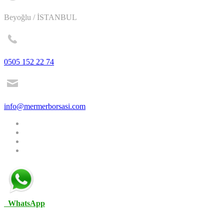
Beyoğlu / İSTANBUL
0505 152 22 74
info@mermerborsasi.com
WhatsApp
Tüm hakları firmamıza ait olup referans bölümündeki logolar ilgili