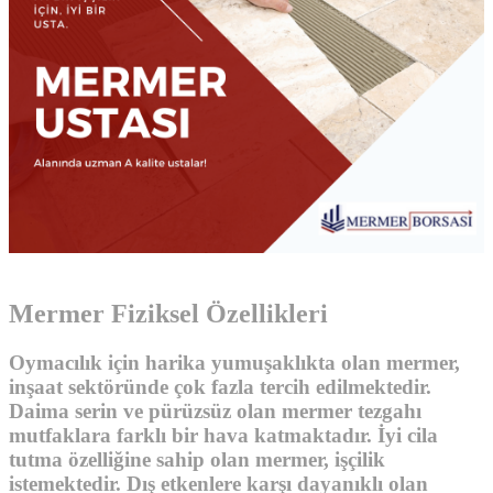
Mermer Fiziksel Özellikleri
Oymacılık için harika yumuşaklıkta olan mermer,
inşaat sektöründe çok fazla tercih edilmektedir.
Daima serin ve pürüzsüz olan
mermer tezgahı
mutfaklara farklı bir hava katmaktadır. İyi cila
tutma özelliğine sahip olan mermer, işçilik
istemektedir. Dış etkenlere karşı dayanıklı olan